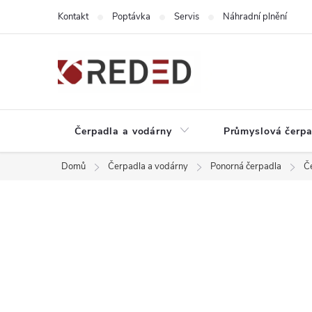
Přejít
Kontakt
Poptávka
Servis
Náhradní plnění
na
obsah
Čerpadla a vodárny
Průmyslová čerpa
Domů
Čerpadla a vodárny
Ponorná čerpadla
Č