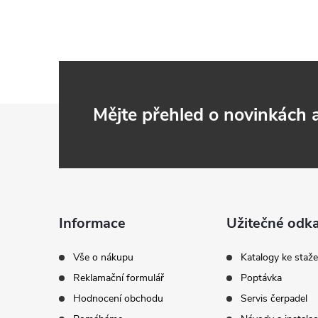
Z
Mějte přehled o novinkách
á
p
a
Informace
Užitečné odk
t
Vše o nákupu
Katalogy ke staže
Reklamační formulář
Poptávka
í
Hodnocení obchodu
Servis čerpadel