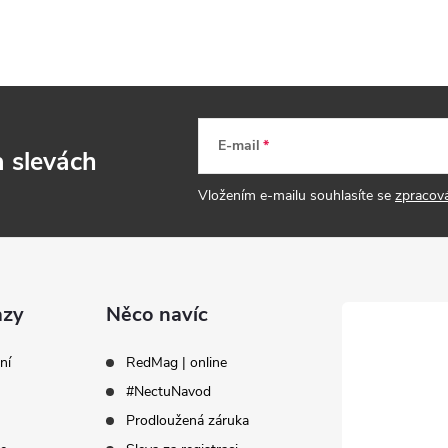
E-mail
a slevách
Vložením e-mailu souhlasíte se
zpracov
azy
Něco navíc
ní
RedMag | online
#NectuNavod
Prodloužená záruka