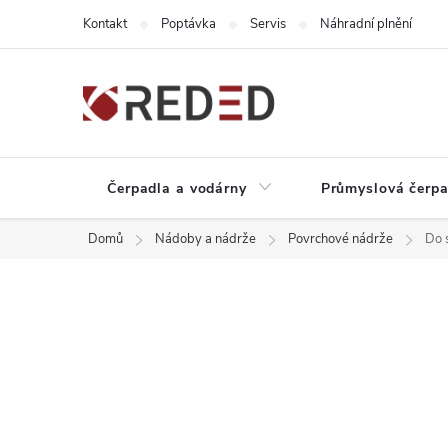
Přejít
Kontakt
Poptávka
Servis
Náhradní plnění
na
obsah
Čerpadla a vodárny
Průmyslová čerpa
Domů
Nádoby a nádrže
Povrchové nádrže
Do 