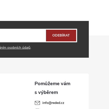
ODEBÍRAT
áním osobních údajů
.
info
@
reded.cz