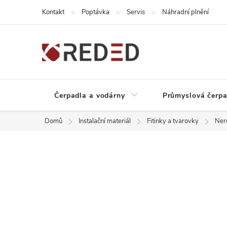
Přejít
Kontakt
Poptávka
Servis
Náhradní plnění
na
obsah
Čerpadla a vodárny
Průmyslová čerpa
Domů
Instalační materiál
Fitinky a tvarovky
Nere