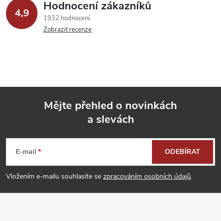
Hodnocení zákazníků
4,9
1932 hodnocení
Zobrazit recenze
Mějte přehled o novinkách
a slevách
Z
á
E-mail
ODEBÍRAT
p
Vložením e-mailu souhlasíte se
zpracováním osobních údajů
.
a