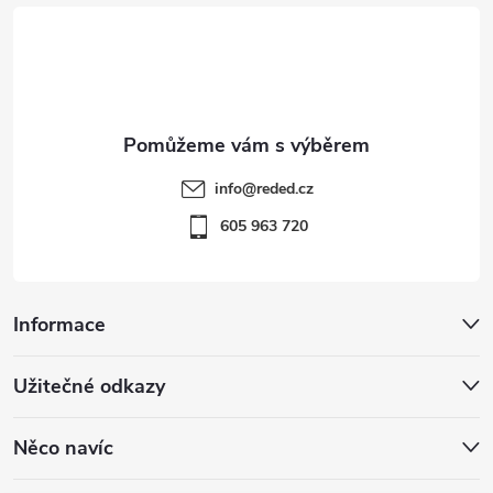
t
í
info
@
reded.cz
605 963 720
Informace
Užitečné odkazy
Něco navíc