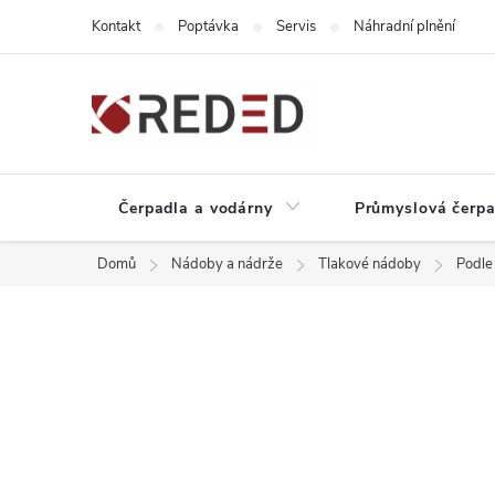
Přejít
Kontakt
Poptávka
Servis
Náhradní plnění
na
obsah
Čerpadla a vodárny
Průmyslová čerpa
Domů
Nádoby a nádrže
Tlakové nádoby
Podle