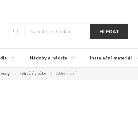
HLEDAT
dla
Nádoby a nádrže
Instalační materiál
e vody
Filtrační vložky
Aktivní uhlí