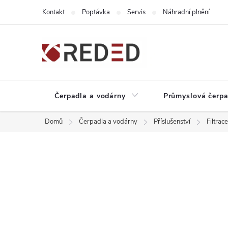
Přejít
Kontakt
Poptávka
Servis
Náhradní plnění
na
obsah
Čerpadla a vodárny
Průmyslová čerpa
Domů
Čerpadla a vodárny
Příslušenství
Filtrac