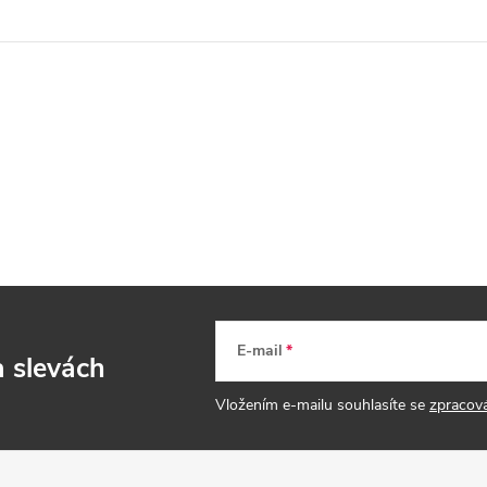
E-mail
a slevách
Vložením e-mailu souhlasíte se
zpracov