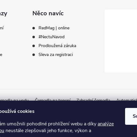
azy
Něco navíc
ní
RedMag | online
#NectuNavod
Prodloužená záruka
ce
Sleva za registraci
rpadla na vodu
Čerpadla na topení
Zahradní čerpadla
Automatic
Autorizovaný partner Herborner
používá cookies
S
 umožnili pohodlné prohlížení webu a díky
analýze
bu
neustále zlepšovali jeho funkce, výkon a