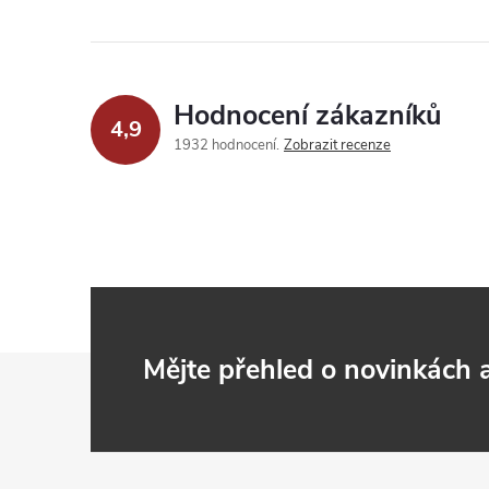
Hodnocení zákazníků
4,9
1932 hodnocení
Zobrazit recenze
Z
Mějte přehled o novinkách
á
p