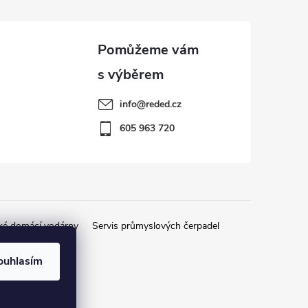
info
@
reded.cz
605 963 720
ké domácí vodárny
Servis průmyslových čerpadel
ouhlasím