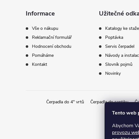
a
Informace
Užitečné odk
t
Vše o nákupu
Katalogy ke staže
Reklamační formulář
Poptávka
í
Hodnocení obchodu
Servis čerpadel
Pomáháme
Návody a instala
Kontakt
Slovník pojmů
Novinky
Čerpadla do 4" vrtů
Čerpadla do septiku
Če
Tento web 
Abychom Vám
provozu we