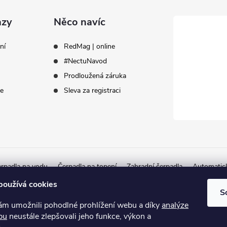
azy
Něco navíc
ní
RedMag | online
#NectuNavod
Prodloužená záruka
ce
Sleva za registraci
rpadla na vodu
Čerpadla na topení
Zahradní čerpadla
Automatic
Autorizovaný partner Herborner
používá cookies
S
 umožnili pohodlné prohlížení webu a díky
analýze
bu
neustále zlepšovali jeho funkce, výkon a