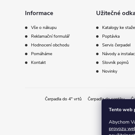
a
Informace
Užitečné odk
t
Vše o nákupu
Katalogy ke staže
Reklamační formulář
Poptávka
í
Hodnocení obchodu
Servis čerpadel
Pomáháme
Návody a instala
Kontakt
Slovník pojmů
Novinky
Čerpadla do 4" vrtů
Čerpadla do septiku
Če
Tento web 
Abychom Vám
provozu we