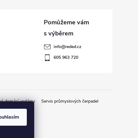
info
@
reded.cz
605 963 720
ké domácí vodárny
Servis průmyslových čerpadel
ouhlasím