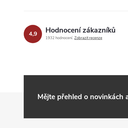
Hodnocení zákazníků
4,9
1932 hodnocení
Zobrazit recenze
Z
Mějte přehled o novinkách
á
p