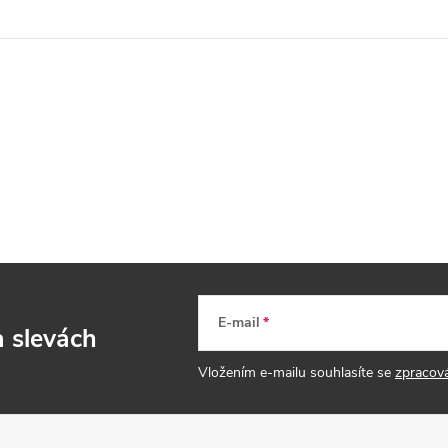
E-mail
a slevách
Vložením e-mailu souhlasíte se
zpracov