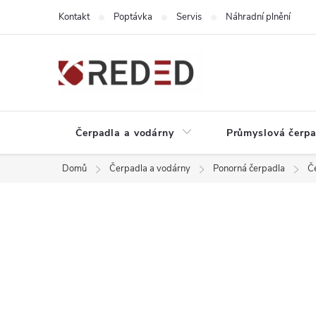
Přejít
Kontakt
Poptávka
Servis
Náhradní plnění
na
obsah
Čerpadla a vodárny
Průmyslová čerpa
Domů
Čerpadla a vodárny
Ponorná čerpadla
Č