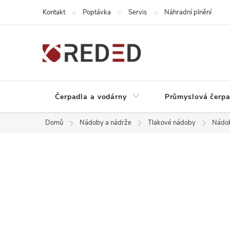
Přejít
Kontakt
Poptávka
Servis
Náhradní plnění
na
obsah
Čerpadla a vodárny
Průmyslová čerpa
Domů
Nádoby a nádrže
Tlakové nádoby
Nádob