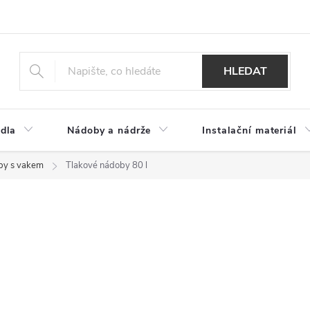
HLEDAT
dla
Nádoby a nádrže
Instalační materiál
y s vakem
Tlakové nádoby 80 l