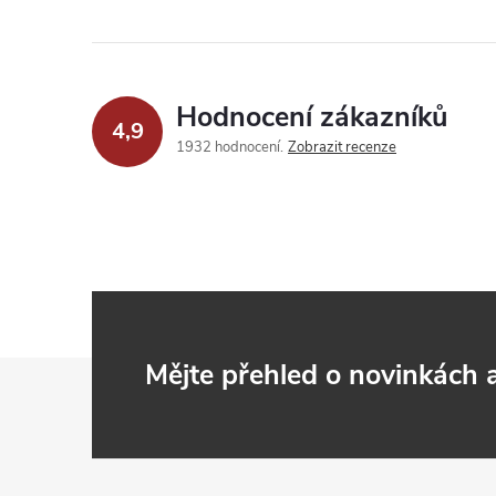
Hodnocení zákazníků
4,9
1932 hodnocení
Zobrazit recenze
Z
Mějte přehled o novinkách
á
p