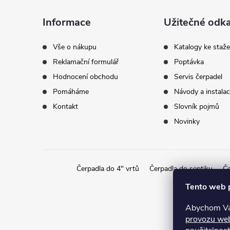
a
Informace
Užitečné odk
t
Vše o nákupu
Katalogy ke staže
Reklamační formulář
Poptávka
í
Hodnocení obchodu
Servis čerpadel
Pomáháme
Návody a instala
Kontakt
Slovník pojmů
Novinky
Čerpadla do 4" vrtů
Čerpadla do septiku
Če
Tento web 
Abychom Vám
provozu we