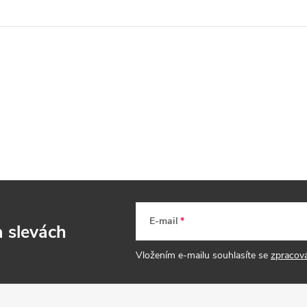
E-mail
a slevách
Vložením e-mailu souhlasíte se
zpracov