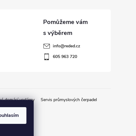
info
@
reded.cz
605 963 720
ké domácí vodárny
Servis průmyslových čerpadel
ouhlasím