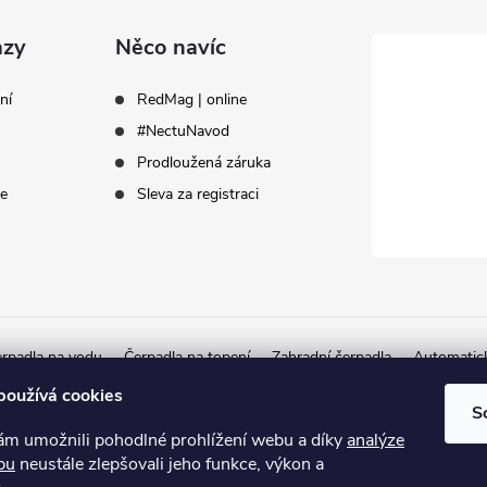
azy
Něco navíc
ní
RedMag | online
#NectuNavod
Prodloužená záruka
ce
Sleva za registraci
rpadla na vodu
Čerpadla na topení
Zahradní čerpadla
Automatic
Autorizovaný partner Herborner
používá cookies
S
 umožnili pohodlné prohlížení webu a díky
analýze
bu
neustále zlepšovali jeho funkce, výkon a