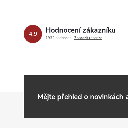
Hodnocení zákazníků
4,9
1932 hodnocení
Zobrazit recenze
Z
Mějte přehled o novinkách
á
p