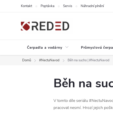
Přejít
Kontakt
Poptávka
Servis
Náhradní plnění
na
obsah
Čerpadla a vodárny
Průmyslová čerpa
Domů
#NectuNavod
Běh na sucho | #NectuNavod
Běh na su
V tomto díle seriálu
#NectuNavo
pracovat nesmí. Hrozí jejich pošk