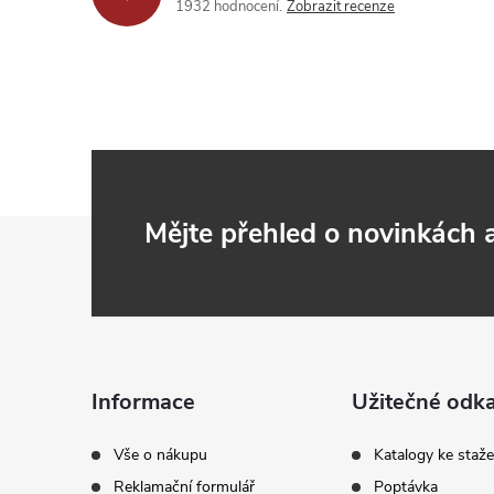
1932 hodnocení
Zobrazit recenze
Z
Mějte přehled o novinkách
á
p
a
Informace
Užitečné odk
t
Vše o nákupu
Katalogy ke staže
Reklamační formulář
Poptávka