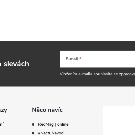
E-mail
a slevách
Vložením e-mailu souhlasíte se
zpracov
azy
Něco navíc
ní
RedMag | online
#NectuNavod