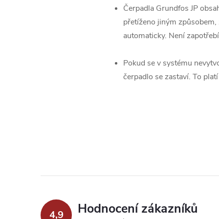
Čerpadla Grundfos JP obsahu
přetíženo jiným způsobem, 
automaticky. Není zapotřebí
Pokud se v systému nevytvoř
čerpadlo se zastaví. To plat
Hodnocení zákazníků
4,9