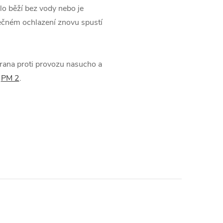
lo běží bez vody nebo je
ečném ochlazení znovu spustí
hrana proti provozu nasucho a
/
PM 2
.