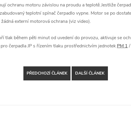
jí ochranu motoru závislou na proudu a teplotě.Jestliže čerpad
zabudovaný teplotní spínač čerpadlo vypne. Motor se po dostat
 žádná externí motorová ochrana (viz video).
í tlak během pěti minut od uvedení do provozu, aktivuje se oc
í pro čerpadla JP s řízením tlaku prostřednictvím jednotek
PM 1
PŘEDCHOZÍ ČLÁNEK
DALŠÍ ČLÁNEK