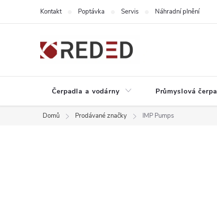
Přejít
Kontakt
Poptávka
Servis
Náhradní plnění
na
obsah
Čerpadla a vodárny
Průmyslová čerpa
Domů
Prodávané značky
IMP Pumps