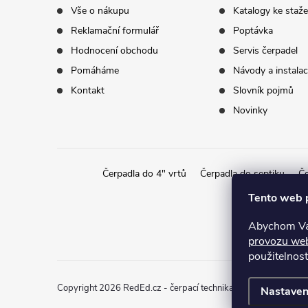
t
Vše o nákupu
Katalogy ke staže
Reklamační formulář
Poptávka
í
Hodnocení obchodu
Servis čerpadel
Pomáháme
Návody a instala
Kontakt
Slovník pojmů
Novinky
Čerpadla do 4" vrtů
Čerpadla do septiku
Če
Tento web 
Abychom Vám
provozu we
použitelnost
Copyright 2026
RedEd.cz - čerpací technika
. Všechna práva v
Nastaven