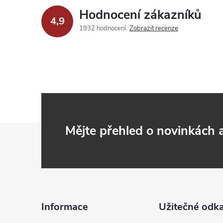
Hodnocení zákazníků
4,9
1932 hodnocení
Zobrazit recenze
Z
Mějte přehled o novinkách
á
p
a
Informace
Užitečné odk