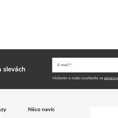
E-mail
a slevách
Vložením e-mailu souhlasíte se
zpracov
azy
Něco navíc