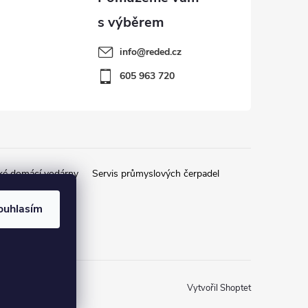
info
@
reded.cz
605 963 720
ké domácí vodárny
Servis průmyslových čerpadel
ouhlasím
Vytvořil Shoptet