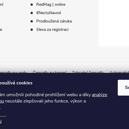
ní
RedMag | online
#NectuNavod
Prodloužená záruka
ce
Sleva za registraci
rpadla na vodu
Čerpadla na topení
Zahradní čerpadla
Automatic
Autorizovaný partner Herborner
používá cookies
S
 umožnili pohodlné prohlížení webu a díky
analýze
bu
neustále zlepšovali jeho funkce, výkon a
.
yhrazena.
Upravit nastavení cookies
í