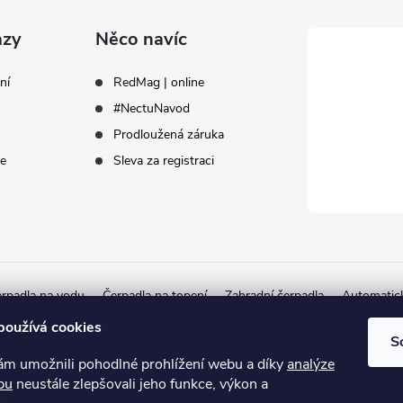
azy
Něco navíc
ní
RedMag | online
#NectuNavod
Prodloužená záruka
ce
Sleva za registraci
rpadla na vodu
Čerpadla na topení
Zahradní čerpadla
Automatic
Autorizovaný partner Herborner
používá cookies
S
 umožnili pohodlné prohlížení webu a díky
analýze
bu
neustále zlepšovali jeho funkce, výkon a