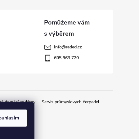
info
@
reded.cz
605 963 720
ké domácí vodárny
Servis průmyslových čerpadel
ouhlasím