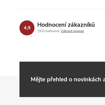
Hodnocení zákazníků
4,9
1932 hodnocení
Zobrazit recenze
Z
Mějte přehled o novinkách
á
p