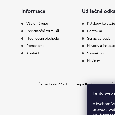
a
Informace
Užitečné odk
t
Vše o nákupu
Katalogy ke staže
Reklamační formulář
Poptávka
í
Hodnocení obchodu
Servis čerpadel
Pomáháme
Návody a instala
Kontakt
Slovník pojmů
Novinky
Čerpadla do 4" vrtů
Čerpadla do septiku
Če
Tento web 
Abychom Vám
provozu we