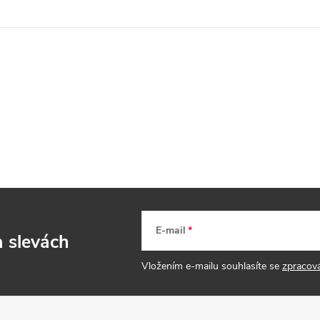
E-mail
a slevách
Vložením e-mailu souhlasíte se
zpracov