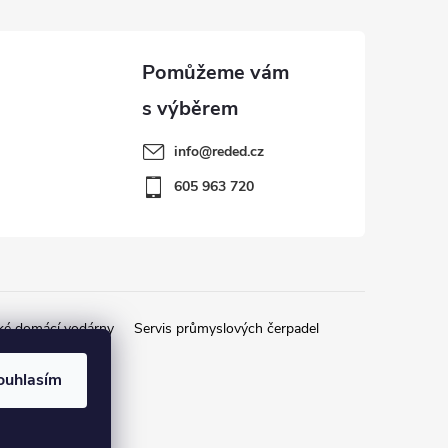
info
@
reded.cz
605 963 720
ké domácí vodárny
Servis průmyslových čerpadel
ouhlasím