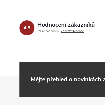
Hodnocení zákazníků
4,9
1932 hodnocení
Zobrazit recenze
Z
Mějte přehled o novinkách
á
p