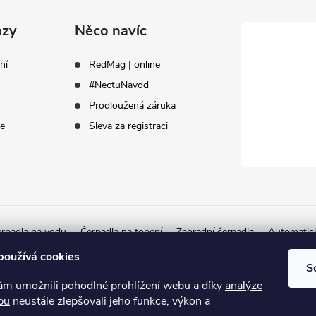
azy
Něco navíc
ní
RedMag | online
#NectuNavod
Prodloužená záruka
ce
Sleva za registraci
rpadla na vodu
Čerpadla na topení
Zahradní čerpadla
Automatic
Autorizovaný partner Herborner
používá cookies
S
 umožnili pohodlné prohlížení webu a díky
analýze
bu
neustále zlepšovali jeho funkce, výkon a