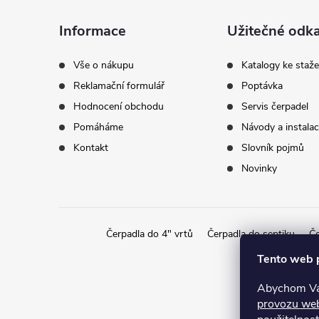
a
Informace
Užitečné odk
t
Vše o nákupu
Katalogy ke staže
Reklamační formulář
Poptávka
í
Hodnocení obchodu
Servis čerpadel
Pomáháme
Návody a instala
Kontakt
Slovník pojmů
Novinky
Čerpadla do 4" vrtů
Čerpadla do septiku
Če
Tento web 
Abychom Vám
provozu we