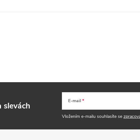
E-mail
a slevách
Vložením e-mailu souhlasíte se
zpracov