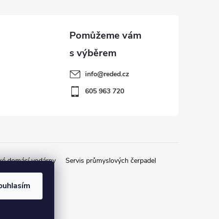
info
@
reded.cz
605 963 720
ké domácí vodárny
Servis průmyslových čerpadel
ouhlasím