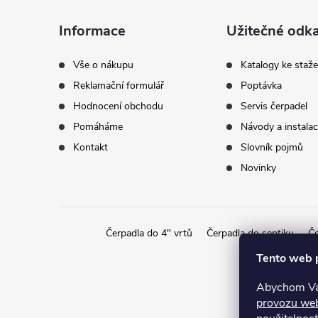
a
Informace
Užitečné odk
t
Vše o nákupu
Katalogy ke staže
Reklamační formulář
Poptávka
í
Hodnocení obchodu
Servis čerpadel
Pomáháme
Návody a instala
Kontakt
Slovník pojmů
Novinky
Čerpadla do 4" vrtů
Čerpadla do septiku
Če
Tento web 
Abychom Vám
provozu we