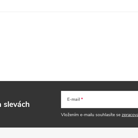
E-mail
a slevách
Vložením e-mailu souhlasíte se
zpracov