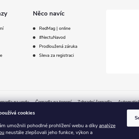
azy
Něco navíc
ní
RedMag | online
#NectuNavod
Prodloužená záruka
ce
Sleva za registraci
rpadla na vodu
Čerpadla na topení
Zahradní čerpadla
Automatic
Autorizovaný partner Herborner
používá cookies
S
 umožnili pohodlné prohlížení webu a díky
analýze
bu
neustále zlepšovali jeho funkce, výkon a