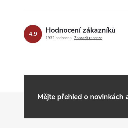
Hodnocení zákazníků
4,9
1932 hodnocení
Zobrazit recenze
Z
Mějte přehled o novinkách
á
p