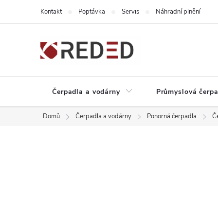
Přejít
Kontakt
Poptávka
Servis
Náhradní plnění
na
obsah
Čerpadla a vodárny
Průmyslová čerpa
Domů
Čerpadla a vodárny
Ponorná čerpadla
Č