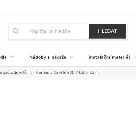
HLEDAT
dla
Nádoby a nádrže
Instalační materiál
erpadla do vrtů
Čerpadla do vrtů 230 V kabel 22 m