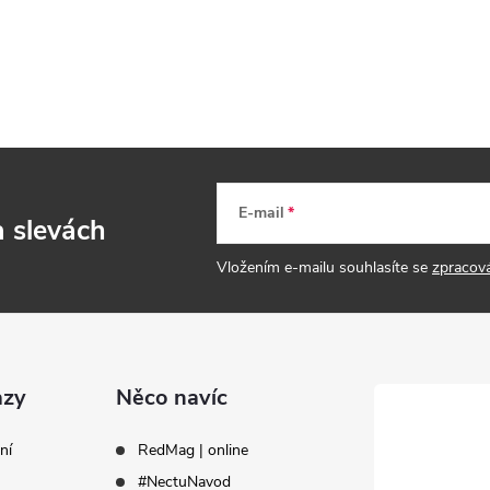
E-mail
a slevách
Vložením e-mailu souhlasíte se
zpracov
azy
Něco navíc
ní
RedMag | online
#NectuNavod