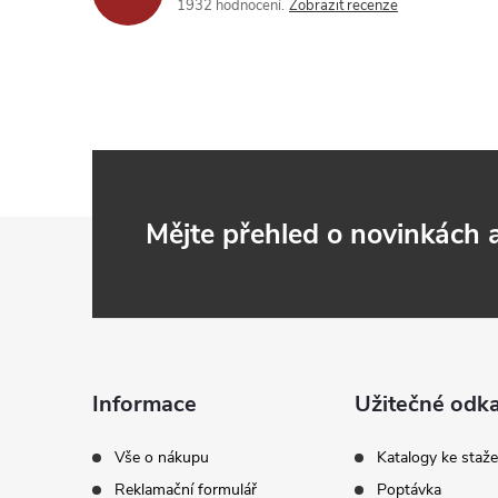
1932 hodnocení
Zobrazit recenze
Z
Mějte přehled o novinkách
á
p
a
Informace
Užitečné odk
t
Vše o nákupu
Katalogy ke staže
Reklamační formulář
Poptávka