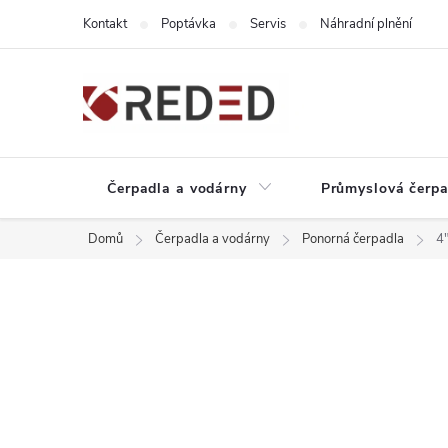
Přejít
Kontakt
Poptávka
Servis
Náhradní plnění
na
obsah
Čerpadla a vodárny
Průmyslová čerpa
Domů
Čerpadla a vodárny
Ponorná čerpadla
4